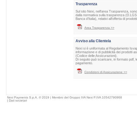
Trasparenza
Sul sito Nexi, nell'area Trasparenza, sono 
dalla normativa sulla trasparenza (D.LGS 
Banca d’Italia), relativi all'offerta di prod
Area Trasparenza >>
Avviso alla Clientela
Nexi si è uniformata al Regolamento Isvap 
informazione e di pubblicità dei prodotti as
(Codice delle Assicurazioni).
Di seguito può scaricare, in formato pdf, l
pagamento.
Condizioni di Assicurazione >>
Nexi Payments S.p.A. © 2019 | Membro del Gruppo IVA Nexi P.IVA 10542790968
|
Dati societari