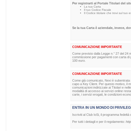
Per registrarti al Portale Titolari del s
La tua Carta
Il tuo Codice Fiscale
Il Codice titolare che trovi sul tuo 
Se la tua Carta è aziendale, invece, d
COMUNICAZIONE IMPORTANTE
Come previsto dalla Legge n.° 27 del 24 m
commissione per pagamenti con carta di pag
100 euro.
COMUNICAZIONE IMPORTANTE
Come già comunicato, Nexi è subentrata nell
capo a Key Client. Per questo motivo, il ma
comunicazioni indirizzate ai Titolari e nell
modalità di accesso ai servizi online rest
carte, i servizi erogati, le condizioni econ
ENTRA IN UN MONDO DI PRIVILEG
Iscriviti al Club IoSi, il programma fedeltà 
Per tutti i dettagli e per il regolamento:
http