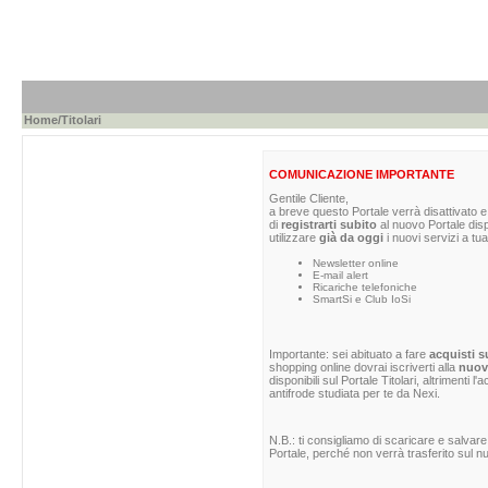
Home
/Titolari
COMUNICAZIONE IMPORTANTE
Gentile Cliente,
a breve questo Portale verrà disattivato e 
di
registrarti subito
al nuovo Portale dis
utilizzare
già da oggi
i nuovi servizi a tua
Newsletter online
E-mail alert
Ricariche telefoniche
SmartSi e Club IoSi
Importante: sei abituato a fare
acquisti s
shopping online dovrai iscriverti alla
nuova
disponibili sul Portale Titolari, altrimenti 
antifrode studiata per te da Nexi.
N.B.: ti consigliamo di scaricare e salvare
Portale, perché non verrà trasferito sul nu