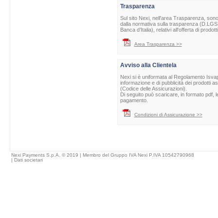
Trasparenza
Sul sito Nexi, nell'area Trasparenza, sono 
dalla normativa sulla trasparenza (D.LGS 
Banca d’Italia), relativi all'offerta di prod
Area Trasparenza >>
Avviso alla Clientela
Nexi si è uniformata al Regolamento Isvap 
informazione e di pubblicità dei prodotti as
(Codice delle Assicurazioni).
Di seguito può scaricare, in formato pdf, l
pagamento.
Condizioni di Assicurazione >>
Nexi Payments S.p.A. © 2019 | Membro del Gruppo IVA Nexi P.IVA 10542790968
|
Dati societari