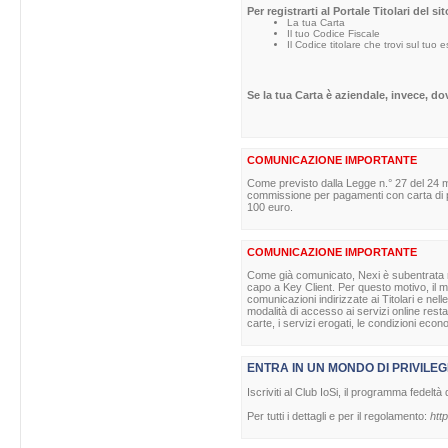
Per registrarti al Portale Titolari del s
La tua Carta
Il tuo Codice Fiscale
Il Codice titolare che trovi sul tuo 
Se la tua Carta è aziendale, invece, d
COMUNICAZIONE IMPORTANTE
Come previsto dalla Legge n.° 27 del 24 m
commissione per pagamenti con carta di pag
100 euro.
COMUNICAZIONE IMPORTANTE
Come già comunicato, Nexi è subentrata nell
capo a Key Client. Per questo motivo, il ma
comunicazioni indirizzate ai Titolari e nell
modalità di accesso ai servizi online rest
carte, i servizi erogati, le condizioni econ
ENTRA IN UN MONDO DI PRIVILEG
Iscriviti al Club IoSi, il programma fedeltà 
Per tutti i dettagli e per il regolamento:
http