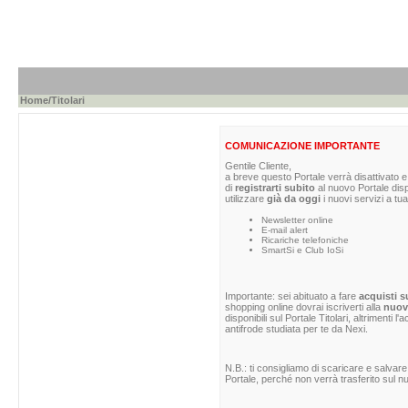
Home
/Titolari
COMUNICAZIONE IMPORTANTE
Gentile Cliente,
a breve questo Portale verrà disattivato e 
di
registrarti subito
al nuovo Portale dis
utilizzare
già da oggi
i nuovi servizi a tua
Newsletter online
E-mail alert
Ricariche telefoniche
SmartSi e Club IoSi
Importante: sei abituato a fare
acquisti s
shopping online dovrai iscriverti alla
nuova
disponibili sul Portale Titolari, altrimenti 
antifrode studiata per te da Nexi.
N.B.: ti consigliamo di scaricare e salvare
Portale, perché non verrà trasferito sul nu