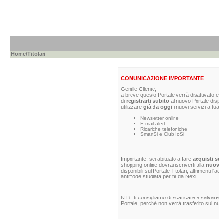
Home
/Titolari
COMUNICAZIONE IMPORTANTE
Gentile Cliente,
a breve questo Portale verrà disattivato e 
di
registrarti subito
al nuovo Portale dis
utilizzare
già da oggi
i nuovi servizi a tua
Newsletter online
E-mail alert
Ricariche telefoniche
SmartSi e Club IoSi
Importante: sei abituato a fare
acquisti s
shopping online dovrai iscriverti alla
nuova
disponibili sul Portale Titolari, altrimenti 
antifrode studiata per te da Nexi.
N.B.: ti consigliamo di scaricare e salvare
Portale, perché non verrà trasferito sul nu