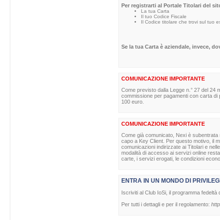
Per registrarti al Portale Titolari del s
La tua Carta
Il tuo Codice Fiscale
Il Codice titolare che trovi sul tuo 
Se la tua Carta è aziendale, invece, d
COMUNICAZIONE IMPORTANTE
Come previsto dalla Legge n.° 27 del 24 m
commissione per pagamenti con carta di pag
100 euro.
COMUNICAZIONE IMPORTANTE
Come già comunicato, Nexi è subentrata nell
capo a Key Client. Per questo motivo, il ma
comunicazioni indirizzate ai Titolari e nell
modalità di accesso ai servizi online rest
carte, i servizi erogati, le condizioni econ
ENTRA IN UN MONDO DI PRIVILEG
Iscriviti al Club IoSi, il programma fedeltà 
Per tutti i dettagli e per il regolamento:
http