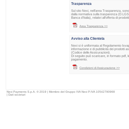
Trasparenza
Sul sito Nexi, nell'area Trasparenza, sono 
dalla normativa sulla trasparenza (D.LGS 
Banca d’Italia), relativi all'offerta di prod
Area Trasparenza >>
Avviso alla Clientela
Nexi si è uniformata al Regolamento Isvap 
informazione e di pubblicità dei prodotti as
(Codice delle Assicurazioni).
Di seguito può scaricare, in formato pdf, l
pagamento.
Condizioni di Assicurazione >>
Nexi Payments S.p.A. © 2019 | Membro del Gruppo IVA Nexi P.IVA 10542790968
|
Dati societari