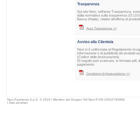
Trasparenza
Sul sito Nexi, nell'area Trasparenza, sono 
dalla normativa sulla trasparenza (D.LGS 
Banca d’Italia), relativi all'offerta di prod
Area Trasparenza >>
Avviso alla Clientela
Nexi si è uniformata al Regolamento Isvap 
informazione e di pubblicità dei prodotti as
(Codice delle Assicurazioni).
Di seguito può scaricare, in formato pdf, l
pagamento.
Condizioni di Assicurazione >>
Nexi Payments S.p.A. © 2019 | Membro del Gruppo IVA Nexi P.IVA 10542790968
|
Dati societari