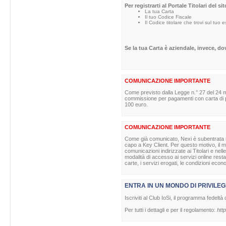
Per registrarti al Portale Titolari del s
La tua Carta
Il tuo Codice Fiscale
Il Codice titolare che trovi sul tuo 
Se la tua Carta è aziendale, invece, d
COMUNICAZIONE IMPORTANTE
Come previsto dalla Legge n.° 27 del 24 m
commissione per pagamenti con carta di pag
100 euro.
COMUNICAZIONE IMPORTANTE
Come già comunicato, Nexi è subentrata nell
capo a Key Client. Per questo motivo, il ma
comunicazioni indirizzate ai Titolari e nell
modalità di accesso ai servizi online rest
carte, i servizi erogati, le condizioni econ
ENTRA IN UN MONDO DI PRIVILEG
Iscriviti al Club IoSi, il programma fedeltà 
Per tutti i dettagli e per il regolamento:
http