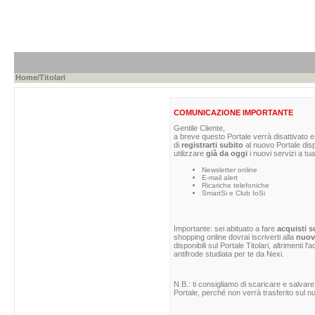
Home
/Titolari
COMUNICAZIONE IMPORTANTE
Gentile Cliente,
a breve questo Portale verrà disattivato e 
di
registrarti subito
al nuovo Portale dis
utilizzare
già da oggi
i nuovi servizi a tua
Newsletter online
E-mail alert
Ricariche telefoniche
SmartSi e Club IoSi
Importante: sei abituato a fare
acquisti s
shopping online dovrai iscriverti alla
nuova
disponibili sul Portale Titolari, altrimenti 
antifrode studiata per te da Nexi.
N.B.: ti consigliamo di scaricare e salvare
Portale, perché non verrà trasferito sul nu