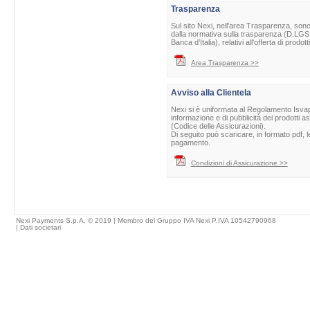
Trasparenza
Sul sito Nexi, nell'area Trasparenza, sono 
dalla normativa sulla trasparenza (D.LGS 
Banca d’Italia), relativi all'offerta di prod
Area Trasparenza >>
Avviso alla Clientela
Nexi si è uniformata al Regolamento Isvap 
informazione e di pubblicità dei prodotti as
(Codice delle Assicurazioni).
Di seguito può scaricare, in formato pdf, l
pagamento.
Condizioni di Assicurazione >>
Nexi Payments S.p.A. © 2019 | Membro del Gruppo IVA Nexi P.IVA 10542790968
|
Dati societari