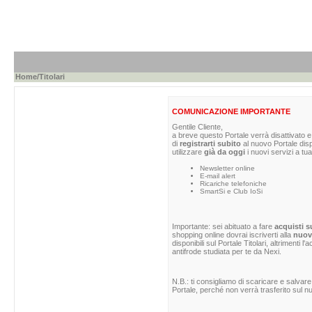
Home
/Titolari
COMUNICAZIONE IMPORTANTE
Gentile Cliente,
a breve questo Portale verrà disattivato e 
di
registrarti subito
al nuovo Portale dis
utilizzare
già da oggi
i nuovi servizi a tua
Newsletter online
E-mail alert
Ricariche telefoniche
SmartSi e Club IoSi
Importante: sei abituato a fare
acquisti s
shopping online dovrai iscriverti alla
nuova
disponibili sul Portale Titolari, altrimenti 
antifrode studiata per te da Nexi.
N.B.: ti consigliamo di scaricare e salvare
Portale, perché non verrà trasferito sul nu