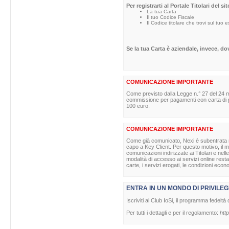
Per registrarti al Portale Titolari del s
La tua Carta
Il tuo Codice Fiscale
Il Codice titolare che trovi sul tuo 
Se la tua Carta è aziendale, invece, d
COMUNICAZIONE IMPORTANTE
Come previsto dalla Legge n.° 27 del 24 m
commissione per pagamenti con carta di pag
100 euro.
COMUNICAZIONE IMPORTANTE
Come già comunicato, Nexi è subentrata nell
capo a Key Client. Per questo motivo, il ma
comunicazioni indirizzate ai Titolari e nell
modalità di accesso ai servizi online rest
carte, i servizi erogati, le condizioni econ
ENTRA IN UN MONDO DI PRIVILEG
Iscriviti al Club IoSi, il programma fedeltà 
Per tutti i dettagli e per il regolamento:
http