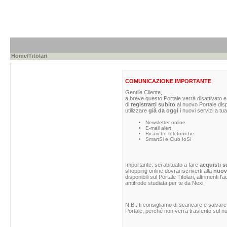
Home
/Titolari
COMUNICAZIONE IMPORTANTE
Gentile Cliente,
a breve questo Portale verrà disattivato e 
di
registrarti subito
al nuovo Portale dis
utilizzare
già da oggi
i nuovi servizi a tua
Newsletter online
E-mail alert
Ricariche telefoniche
SmartSi e Club IoSi
Importante: sei abituato a fare
acquisti s
shopping online dovrai iscriverti alla
nuova
disponibili sul Portale Titolari, altrimenti 
antifrode studiata per te da Nexi.
N.B.: ti consigliamo di scaricare e salvare
Portale, perché non verrà trasferito sul nu