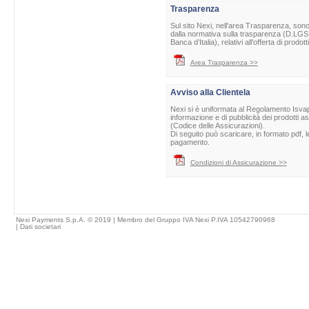
Trasparenza
Sul sito Nexi, nell'area Trasparenza, sono 
dalla normativa sulla trasparenza (D.LGS 
Banca d’Italia), relativi all'offerta di prod
Area Trasparenza >>
Avviso alla Clientela
Nexi si è uniformata al Regolamento Isvap 
informazione e di pubblicità dei prodotti as
(Codice delle Assicurazioni).
Di seguito può scaricare, in formato pdf, l
pagamento.
Condizioni di Assicurazione >>
Nexi Payments S.p.A. © 2019 | Membro del Gruppo IVA Nexi P.IVA 10542790968
|
Dati societari