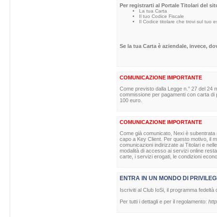
Per registrarti al Portale Titolari del s
La tua Carta
Il tuo Codice Fiscale
Il Codice titolare che trovi sul tuo 
Se la tua Carta è aziendale, invece, d
COMUNICAZIONE IMPORTANTE
Come previsto dalla Legge n.° 27 del 24 m
commissione per pagamenti con carta di pag
100 euro.
COMUNICAZIONE IMPORTANTE
Come già comunicato, Nexi è subentrata nell
capo a Key Client. Per questo motivo, il ma
comunicazioni indirizzate ai Titolari e nell
modalità di accesso ai servizi online rest
carte, i servizi erogati, le condizioni econ
ENTRA IN UN MONDO DI PRIVILEG
Iscriviti al Club IoSi, il programma fedeltà 
Per tutti i dettagli e per il regolamento:
http