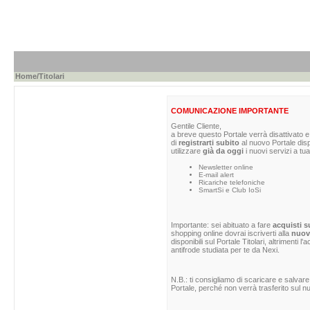
Home
/Titolari
COMUNICAZIONE IMPORTANTE
Gentile Cliente,
a breve questo Portale verrà disattivato e 
di
registrarti subito
al nuovo Portale dis
utilizzare
già da oggi
i nuovi servizi a tua
Newsletter online
E-mail alert
Ricariche telefoniche
SmartSi e Club IoSi
Importante: sei abituato a fare
acquisti s
shopping online dovrai iscriverti alla
nuova
disponibili sul Portale Titolari, altrimenti 
antifrode studiata per te da Nexi.
N.B.: ti consigliamo di scaricare e salvare
Portale, perché non verrà trasferito sul nu