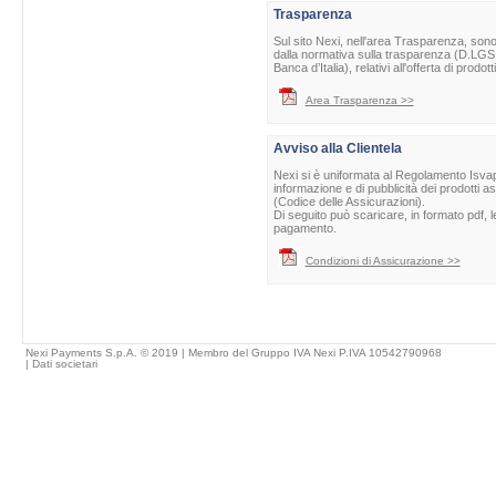
Trasparenza
Sul sito Nexi, nell'area Trasparenza, sono 
dalla normativa sulla trasparenza (D.LGS 
Banca d’Italia), relativi all'offerta di prod
Area Trasparenza >>
Avviso alla Clientela
Nexi si è uniformata al Regolamento Isvap 
informazione e di pubblicità dei prodotti as
(Codice delle Assicurazioni).
Di seguito può scaricare, in formato pdf, l
pagamento.
Condizioni di Assicurazione >>
Nexi Payments S.p.A. © 2019 | Membro del Gruppo IVA Nexi P.IVA 10542790968
|
Dati societari