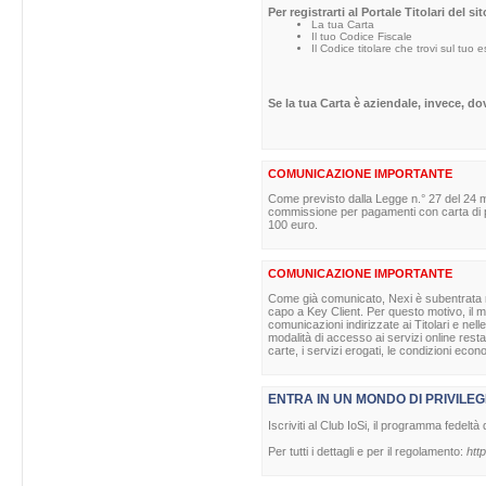
Per registrarti al Portale Titolari del s
La tua Carta
Il tuo Codice Fiscale
Il Codice titolare che trovi sul tuo 
Se la tua Carta è aziendale, invece, d
COMUNICAZIONE IMPORTANTE
Come previsto dalla Legge n.° 27 del 24 m
commissione per pagamenti con carta di pag
100 euro.
COMUNICAZIONE IMPORTANTE
Come già comunicato, Nexi è subentrata nell
capo a Key Client. Per questo motivo, il ma
comunicazioni indirizzate ai Titolari e nell
modalità di accesso ai servizi online rest
carte, i servizi erogati, le condizioni econ
ENTRA IN UN MONDO DI PRIVILEG
Iscriviti al Club IoSi, il programma fedeltà 
Per tutti i dettagli e per il regolamento:
http