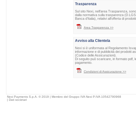
Trasparenza
Sul sito Nexi, nell'area Trasparenza, sono 
dalla normativa sulla trasparenza (D.LGS 
Banca d’Italia), relativi all'offerta di prod
Area Trasparenza >>
Avviso alla Clientela
Nexi si è uniformata al Regolamento Isvap 
informazione e di pubblicità dei prodotti as
(Codice delle Assicurazioni).
Di seguito può scaricare, in formato pdf, l
pagamento.
Condizioni di Assicurazione >>
Nexi Payments S.p.A. © 2019 | Membro del Gruppo IVA Nexi P.IVA 10542790968
|
Dati societari