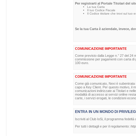
Per registrarti al Portale Titolari del s
La tua Carta
Il tuo Codice Fiscale
Il Codice titolare che trovi sul tuo 
Se la tua Carta è aziendale, invece, d
COMUNICAZIONE IMPORTANTE
Come previsto dalla Legge n.° 27 del 24 m
commissione per pagamenti con carta di pag
100 euro.
COMUNICAZIONE IMPORTANTE
Come già comunicato, Nexi è subentrata nell
capo a Key Client. Per questo motivo, il ma
comunicazioni indirizzate ai Titolari e nell
modalità di accesso ai servizi online rest
carte, i servizi erogati, le condizioni econ
ENTRA IN UN MONDO DI PRIVILEG
Iscriviti al Club IoSi, il programma fedeltà 
Per tutti i dettagli e per il regolamento:
http