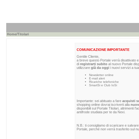
Home
/Titolari
COMUNICAZIONE IMPORTANTE
Gentile Cliente,
a breve questo Portale verrà disattivato e 
di
registrarti subito
al nuovo Portale dis
utilizzare
già da oggi
i nuovi servizi a tua
Newsletter online
E-mail alert
Ricariche telefoniche
SmartSi e Club IoSi
Importante: sei abituato a fare
acquisti s
shopping online dovrai iscriverti alla
nuova
disponibili sul Portale Titolari, altrimenti 
antifrode studiata per te da Nexi.
N.B.: ti consigliamo di scaricare e salvare
Portale, perché non verrà trasferito sul nu