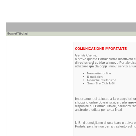
Home
/Titolari
COMUNICAZIONE IMPORTANTE
Gentile Cliente,
a breve questo Portale verrà disattivato e 
di
registrarti subito
al nuovo Portale dis
utilizzare
già da oggi
i nuovi servizi a tua
Newsletter online
E-mail alert
Ricariche telefoniche
SmartSi e Club IoSi
Importante: sei abituato a fare
acquisti s
shopping online dovrai iscriverti alla
nuova
disponibili sul Portale Titolari, altrimenti 
antifrode studiata per te da Nexi.
N.B.: ti consigliamo di scaricare e salvare
Portale, perché non verrà trasferito sul nu