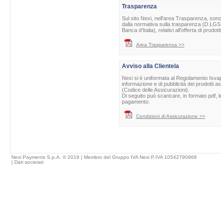
Trasparenza
Sul sito Nexi, nell'area Trasparenza, sono 
dalla normativa sulla trasparenza (D.LGS 
Banca d’Italia), relativi all'offerta di prod
Area Trasparenza >>
Avviso alla Clientela
Nexi si è uniformata al Regolamento Isvap 
informazione e di pubblicità dei prodotti as
(Codice delle Assicurazioni).
Di seguito può scaricare, in formato pdf, l
pagamento.
Condizioni di Assicurazione >>
Nexi Payments S.p.A. © 2019 | Membro del Gruppo IVA Nexi P.IVA 10542790968
|
Dati societari