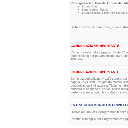
Per registrarti al Portale Titolari del s
La tua Carta
Il tuo Codice Fiscale
Il Codice titolare che trovi sul tuo 
Se la tua Carta è aziendale, invece, d
COMUNICAZIONE IMPORTANTE
Come previsto dalla Legge n.° 27 del 24 m
commissione per pagamenti con carta di pag
100 euro.
COMUNICAZIONE IMPORTANTE
Come già comunicato, Nexi è subentrata nell
capo a Key Client. Per questo motivo, il ma
comunicazioni indirizzate ai Titolari e nell
modalità di accesso ai servizi online rest
carte, i servizi erogati, le condizioni econ
ENTRA IN UN MONDO DI PRIVILEG
Iscriviti al Club IoSi, il programma fedeltà 
Per tutti i dettagli e per il regolamento:
http