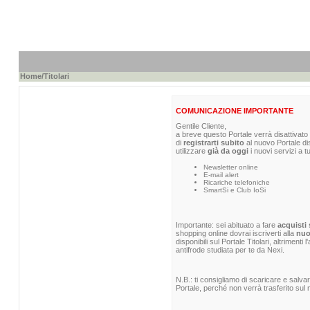
Home
/Titolari
COMUNICAZIONE IMPORTANTE
Gentile Cliente,
a breve questo Portale verrà disattivato 
di
registrarti subito
al nuovo Portale di
utilizzare
già da oggi
i nuovi servizi a t
Newsletter online
E-mail alert
Ricariche telefoniche
SmartSi e Club IoSi
Importante: sei abituato a fare
acquisti 
shopping online dovrai iscriverti alla
nuo
disponibili sul Portale Titolari, altrimenti
antifrode studiata per te da Nexi.
N.B.: ti consigliamo di scaricare e salva
Portale, perché non verrà trasferito sul n