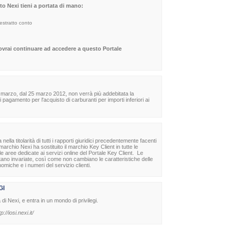
sito Nexi tieni a portata di mano:
 estratto conto
dovrai continuare ad accedere a questo Portale
 marzo, dal 25 marzo 2012, non verrà più addebitata la
agamento per l'acquisto di carburanti per importi inferiori ai
la titolarità di tutti i rapporti giuridici precedentemente facenti
archio Nexi ha sostituito il marchio Key Client in tutte le
lle aree dedicate ai servizi online del Portale Key Client. Le
stano invariate, così come non cambiano le caratteristiche delle
nomiche e i numeri del servizio clienti.
GI
à di Nexi, e entra in un mondo di privilegi.
tp://iosi.nexi.it/