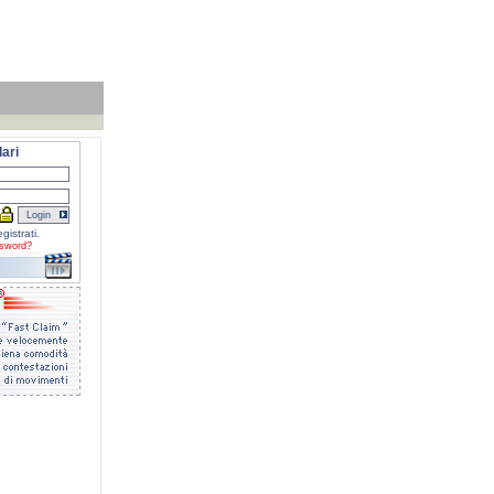
ari
gistrati.
sword?