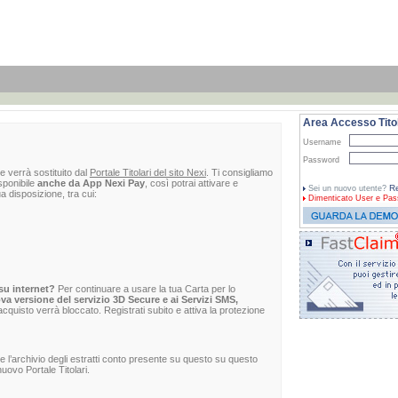
Area Accesso Titol
Username
Password
e verrà sostituito dal
Portale Titolari del sito Nexi
. Ti consigliamo
sponibile
anche da App Nexi Pay
, così potrai attivare e
Re
Sei un nuovo utente?
ua disposizione, tra cui:
Dimenticato
User e Pas
su internet?
Per continuare a usare la tua Carta per lo
va versione del servizio 3D Secure e ai Servizi SMS,
 l'acquisto verrà bloccato. Registrati subito e attiva la protezione
re l’archivio degli estratti conto presente su questo su questo
uovo Portale Titolari.