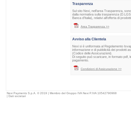
Trasparenza
Sul sito Nexi, nell'area Trasparenza, sono 
dalla normativa sulla trasparenza (D.LGS 
Banca d’Italia), relativi all'offerta di prod
Area Trasparenza >>
Avviso alla Clientela
Nexi si è uniformata al Regolamento Isvap 
informazione e di pubblicità dei prodotti as
(Codice delle Assicurazioni).
Di seguito può scaricare, in formato pdf, l
pagamento.
Condizioni di Assicurazione >>
Nexi Payments S.p.A. © 2019 | Membro del Gruppo IVA Nexi P.IVA 10542790968
|
Dati societari