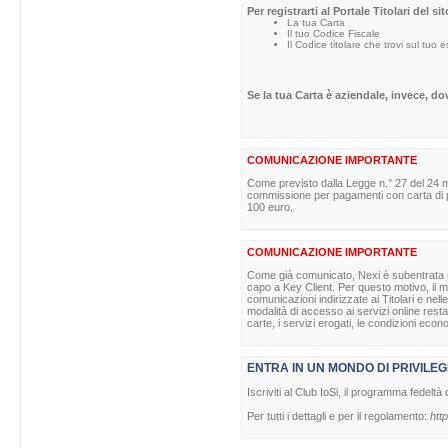
Per registrarti al Portale Titolari del s
La tua Carta
Il tuo Codice Fiscale
Il Codice titolare che trovi sul tuo 
Se la tua Carta è aziendale, invece, d
COMUNICAZIONE IMPORTANTE
Come previsto dalla Legge n.° 27 del 24 m
commissione per pagamenti con carta di pag
100 euro.
COMUNICAZIONE IMPORTANTE
Come già comunicato, Nexi è subentrata nell
capo a Key Client. Per questo motivo, il ma
comunicazioni indirizzate ai Titolari e nell
modalità di accesso ai servizi online rest
carte, i servizi erogati, le condizioni econ
ENTRA IN UN MONDO DI PRIVILEG
Iscriviti al Club IoSi, il programma fedeltà 
Per tutti i dettagli e per il regolamento:
http