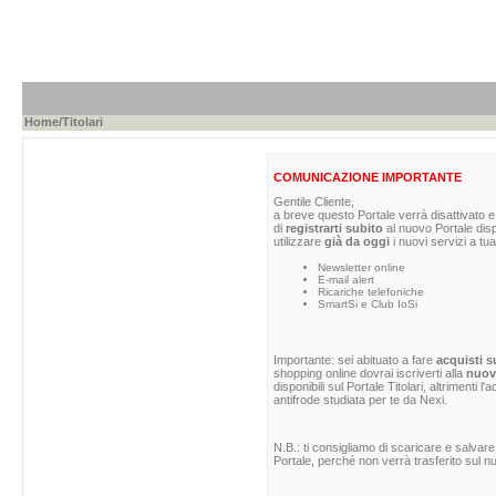
Home
/Titolari
COMUNICAZIONE IMPORTANTE
Gentile Cliente,
a breve questo Portale verrà disattivato e 
di
registrarti subito
al nuovo Portale dis
utilizzare
già da oggi
i nuovi servizi a tua
Newsletter online
E-mail alert
Ricariche telefoniche
SmartSi e Club IoSi
Importante: sei abituato a fare
acquisti s
shopping online dovrai iscriverti alla
nuova
disponibili sul Portale Titolari, altrimenti 
antifrode studiata per te da Nexi.
N.B.: ti consigliamo di scaricare e salvare
Portale, perché non verrà trasferito sul nu