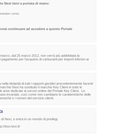
sito Nexi tieni a portata di mano:
 estratto conto
dovrai continuare ad accedere a questo Portale
 marzo, dal 25 marzo 2012, non verrà più addebitata la
agamento per l'acquisto di carburanti per importi inferiori ai
la titolarità di tutti i rapporti giuridici precedentemente facenti
archio Nexi ha sostituito il marchio Key Client in tutte le
lle aree dedicate ai servizi online del Portale Key Client. Le
stano invariate, così come non cambiano le caratteristiche delle
nomiche e i numeri del servizio clienti.
GI
à di Nexi, e entra in un mondo di privilegi.
tp://iosi.nexi.it/