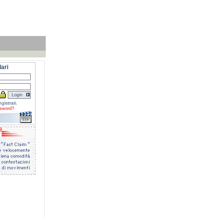
ari
gistrati.
sword?