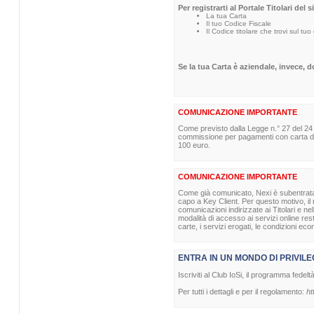
Per registrarti al Portale Titolari del 
La tua Carta
Il tuo Codice Fiscale
Il Codice titolare che trovi sul tuo
Se la tua Carta è aziendale, invece, 
COMUNICAZIONE IMPORTANTE
Come previsto dalla Legge n.° 27 del 24
commissione per pagamenti con carta di p
100 euro.
COMUNICAZIONE IMPORTANTE
Come già comunicato, Nexi è subentrata nel
capo a Key Client. Per questo motivo, il m
comunicazioni indirizzate ai Titolari e ne
modalità di accesso ai servizi online re
carte, i servizi erogati, le condizioni eco
ENTRA IN UN MONDO DI PRIVILE
Iscriviti al Club IoSi, il programma fedelt
Per tutti i dettagli e per il regolamento:
ht