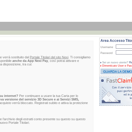
Area Accesso Titol
Username
Password
e verrà sostituito dal
Portale Titolari del sito Nexi
. Ti consigliamo
sponibile
anche da App Nexi Pay
, così potrai attivare e
Re
Sei un nuovo utente?
ua disposizione, tra cui:
Dimenticato
User e Pas
su internet?
Per continuare a usare la tua Carta per lo
va versione del servizio 3D Secure e ai Servizi SMS,
 l'acquisto verrà bloccato. Registrati subito e attiva la protezione
re l’archivio degli estratti conto presente su questo su questo
uovo Portale Titolari.