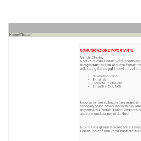
Home
/Titolari
COMUNICAZIONE IMPORTANTE
Gentile Cliente,
a breve questo Portale verrà disattivato 
di
registrarti subito
al nuovo Portale di
utilizzare
già da oggi
i nuovi servizi a t
Newsletter online
E-mail alert
Ricariche telefoniche
SmartSi e Club IoSi
Importante: sei abituato a fare
acquisti 
shopping online dovrai iscriverti alla
nuo
disponibili sul Portale Titolari, altrimenti
antifrode studiata per te da Nexi.
N.B.: ti consigliamo di scaricare e salva
Portale, perché non verrà trasferito sul n