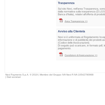
Trasparenza
Sul sito Nexi, nell'area Trasparenza, sono 
dalla normativa sulla trasparenza (D.LGS 
Banca d’Italia), relativi all'offerta di prod
Area Trasparenza >>
Avviso alla Clientela
Nexi si è uniformata al Regolamento Isvap 
informazione e di pubblicità dei prodotti as
(Codice delle Assicurazioni).
Di seguito può scaricare, in formato pdf, l
pagamento.
Condizioni di Assicurazione >>
Nexi Payments S.p.A. © 2019 | Membro del Gruppo IVA Nexi P.IVA 10542790968
|
Dati societari