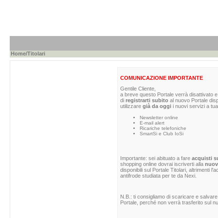
Home
/Titolari
COMUNICAZIONE IMPORTANTE
Gentile Cliente,
a breve questo Portale verrà disattivato e 
di
registrarti subito
al nuovo Portale dis
utilizzare
già da oggi
i nuovi servizi a tua
Newsletter online
E-mail alert
Ricariche telefoniche
SmartSi e Club IoSi
Importante: sei abituato a fare
acquisti s
shopping online dovrai iscriverti alla
nuova
disponibili sul Portale Titolari, altrimenti 
antifrode studiata per te da Nexi.
N.B.: ti consigliamo di scaricare e salvare
Portale, perché non verrà trasferito sul nu