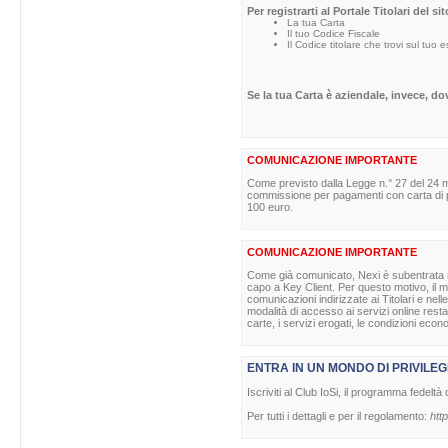
Per registrarti al Portale Titolari del s
La tua Carta
Il tuo Codice Fiscale
Il Codice titolare che trovi sul tuo 
Se la tua Carta è aziendale, invece, d
COMUNICAZIONE IMPORTANTE
Come previsto dalla Legge n.° 27 del 24 m
commissione per pagamenti con carta di pag
100 euro.
COMUNICAZIONE IMPORTANTE
Come già comunicato, Nexi è subentrata nell
capo a Key Client. Per questo motivo, il ma
comunicazioni indirizzate ai Titolari e nell
modalità di accesso ai servizi online rest
carte, i servizi erogati, le condizioni econ
ENTRA IN UN MONDO DI PRIVILEG
Iscriviti al Club IoSi, il programma fedeltà 
Per tutti i dettagli e per il regolamento:
http