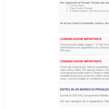
Per registrarti al Portale Titolari del s
La tua Carta
Il tuo Codice Fiscale
Il Codice titolare che trovi sul tuo 
Se la tua Carta è aziendale, invece, d
COMUNICAZIONE IMPORTANTE
Come previsto dalla Legge n.° 27 del 24 m
commissione per pagamenti con carta di pag
100 euro.
COMUNICAZIONE IMPORTANTE
Come già comunicato, Nexi è subentrata nell
capo a Key Client. Per questo motivo, il ma
comunicazioni indirizzate ai Titolari e nell
modalità di accesso ai servizi online rest
carte, i servizi erogati, le condizioni econ
ENTRA IN UN MONDO DI PRIVILEG
Iscriviti al Club IoSi, il programma fedeltà 
Per tutti i dettagli e per il regolamento:
http