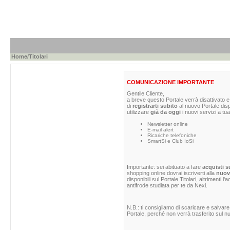
Home
/Titolari
COMUNICAZIONE IMPORTANTE
Gentile Cliente,
a breve questo Portale verrà disattivato e 
di
registrarti subito
al nuovo Portale dis
utilizzare
già da oggi
i nuovi servizi a tua
Newsletter online
E-mail alert
Ricariche telefoniche
SmartSi e Club IoSi
Importante: sei abituato a fare
acquisti s
shopping online dovrai iscriverti alla
nuova
disponibili sul Portale Titolari, altrimenti 
antifrode studiata per te da Nexi.
N.B.: ti consigliamo di scaricare e salvare
Portale, perché non verrà trasferito sul nu