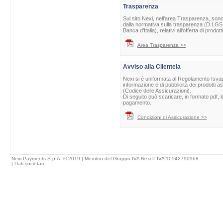
Trasparenza
Sul sito Nexi, nell'area Trasparenza, sono 
dalla normativa sulla trasparenza (D.LGS 
Banca d’Italia), relativi all'offerta di prod
Area Trasparenza >>
Avviso alla Clientela
Nexi si è uniformata al Regolamento Isvap 
informazione e di pubblicità dei prodotti as
(Codice delle Assicurazioni).
Di seguito può scaricare, in formato pdf, l
pagamento.
Condizioni di Assicurazione >>
Nexi Payments S.p.A. © 2019 | Membro del Gruppo IVA Nexi P.IVA 10542790968
|
Dati societari