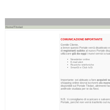
Home
/Titolari
COMUNICAZIONE IMPORTANTE
Gentile Cliente,
a breve questo Portale verrà disattivato e 
di
registrarti subito
al nuovo Portale dis
utilizzare
già da oggi
i nuovi servizi a tua
Newsletter online
E-mail alert
Ricariche telefoniche
SmartSi e Club IoSi
Importante: sei abituato a fare
acquisti s
shopping online dovrai iscriverti alla
nuova
disponibili sul Portale Titolari, altrimenti 
antifrode studiata per te da Nexi.
N.B.: ti consigliamo di scaricare e salvare
Portale, perché non verrà trasferito sul nu