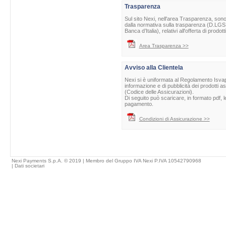
Trasparenza
Sul sito Nexi, nell'area Trasparenza, sono 
dalla normativa sulla trasparenza (D.LGS 
Banca d’Italia), relativi all'offerta di prod
Area Trasparenza >>
Avviso alla Clientela
Nexi si è uniformata al Regolamento Isvap 
informazione e di pubblicità dei prodotti as
(Codice delle Assicurazioni).
Di seguito può scaricare, in formato pdf, l
pagamento.
Condizioni di Assicurazione >>
Nexi Payments S.p.A. © 2019 | Membro del Gruppo IVA Nexi P.IVA 10542790968
|
Dati societari