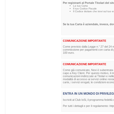
Per registrarti al Portale Titolari del s
La tua Carta
Il tuo Codice Fiscale
Il Codice titolare che trovi sul tuo 
Se la tua Carta è aziendale, invece, d
COMUNICAZIONE IMPORTANTE
Come previsto dalla Legge n.° 27 del 24 m
commissione per pagamenti con carta di pag
100 euro.
COMUNICAZIONE IMPORTANTE
Come già comunicato, Nexi è subentrata nell
capo a Key Client. Per questo motivo, il ma
comunicazioni indirizzate ai Titolari e nell
modalità di accesso ai servizi online rest
carte, i servizi erogati, le condizioni econ
ENTRA IN UN MONDO DI PRIVILEG
Iscriviti al Club IoSi, il programma fedeltà 
Per tutti i dettagli e per il regolamento:
http