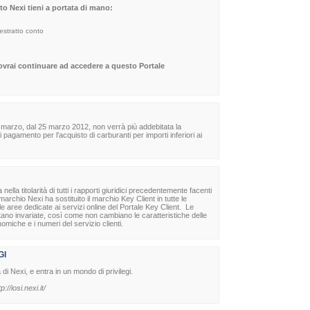
sito Nexi tieni a portata di mano:
 estratto conto
dovrai continuare ad accedere a questo Portale
 marzo, dal 25 marzo 2012, non verrà più addebitata la
agamento per l'acquisto di carburanti per importi inferiori ai
la titolarità di tutti i rapporti giuridici precedentemente facenti
archio Nexi ha sostituito il marchio Key Client in tutte le
lle aree dedicate ai servizi online del Portale Key Client. Le
stano invariate, così come non cambiano le caratteristiche delle
nomiche e i numeri del servizio clienti.
GI
à di Nexi, e entra in un mondo di privilegi.
tp://iosi.nexi.it/