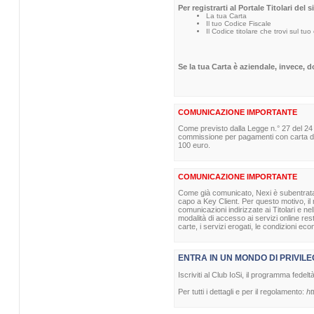
Per registrarti al Portale Titolari del 
La tua Carta
Il tuo Codice Fiscale
Il Codice titolare che trovi sul tuo
Se la tua Carta è aziendale, invece, 
COMUNICAZIONE IMPORTANTE
Come previsto dalla Legge n.° 27 del 24
commissione per pagamenti con carta di p
100 euro.
COMUNICAZIONE IMPORTANTE
Come già comunicato, Nexi è subentrata nel
capo a Key Client. Per questo motivo, il m
comunicazioni indirizzate ai Titolari e ne
modalità di accesso ai servizi online re
carte, i servizi erogati, le condizioni eco
ENTRA IN UN MONDO DI PRIVILE
Iscriviti al Club IoSi, il programma fedelt
Per tutti i dettagli e per il regolamento:
ht