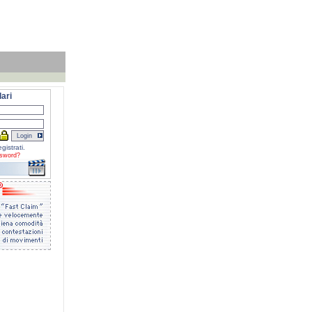
ari
gistrati.
sword?