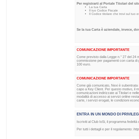
Per registrarti al Portale Titolari del s
La tua Carta
Il tuo Codice Fiscale
Il Codice titolare che trovi sul tuo 
Se la tua Carta è aziendale, invece, d
COMUNICAZIONE IMPORTANTE
Come previsto dalla Legge n.° 27 del 24 m
commissione per pagamenti con carta di pag
100 euro.
COMUNICAZIONE IMPORTANTE
Come già comunicato, Nexi è subentrata nell
capo a Key Client. Per questo motivo, il ma
comunicazioni indirizzate ai Titolari e nell
modalità di accesso ai servizi online rest
carte, i servizi erogati, le condizioni econ
ENTRA IN UN MONDO DI PRIVILEG
Iscriviti al Club IoSi, il programma fedeltà 
Per tutti i dettagli e per il regolamento:
http