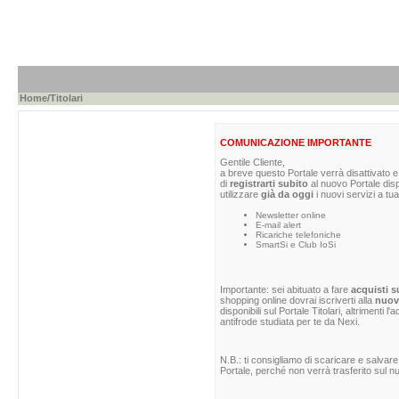
Home
/Titolari
COMUNICAZIONE IMPORTANTE
Gentile Cliente,
a breve questo Portale verrà disattivato e 
di
registrarti subito
al nuovo Portale dis
utilizzare
già da oggi
i nuovi servizi a tua
Newsletter online
E-mail alert
Ricariche telefoniche
SmartSi e Club IoSi
Importante: sei abituato a fare
acquisti s
shopping online dovrai iscriverti alla
nuova
disponibili sul Portale Titolari, altrimenti 
antifrode studiata per te da Nexi.
N.B.: ti consigliamo di scaricare e salvare
Portale, perché non verrà trasferito sul nu