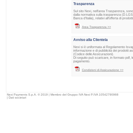
Trasparenza
Sul sito Nexi, nell'area Trasparenza, sono 
dalla normativa sulla trasparenza (D.LGS 
Banca d’Italia), relativi all'offerta di prod
Area Trasparenza >>
Avviso alla Clientela
Nexi si è uniformata al Regolamento Isvap 
informazione e di pubblicità dei prodotti as
(Codice delle Assicurazioni).
Di seguito può scaricare, in formato pdf, l
pagamento.
Condizioni di Assicurazione >>
Nexi Payments S.p.A. © 2019 | Membro del Gruppo IVA Nexi P.IVA 10542790968
|
Dati societari