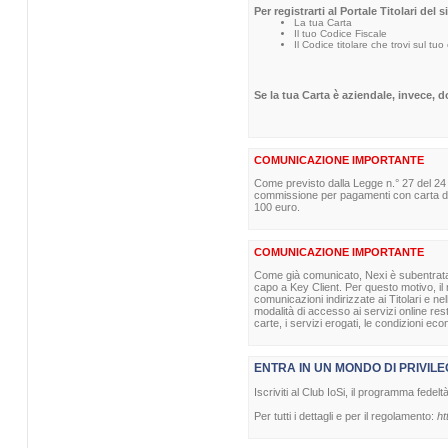
Per registrarti al Portale Titolari del 
La tua Carta
Il tuo Codice Fiscale
Il Codice titolare che trovi sul tuo
Se la tua Carta è aziendale, invece, 
COMUNICAZIONE IMPORTANTE
Come previsto dalla Legge n.° 27 del 24
commissione per pagamenti con carta di p
100 euro.
COMUNICAZIONE IMPORTANTE
Come già comunicato, Nexi è subentrata nel
capo a Key Client. Per questo motivo, il m
comunicazioni indirizzate ai Titolari e ne
modalità di accesso ai servizi online re
carte, i servizi erogati, le condizioni eco
ENTRA IN UN MONDO DI PRIVILE
Iscriviti al Club IoSi, il programma fedelt
Per tutti i dettagli e per il regolamento:
ht