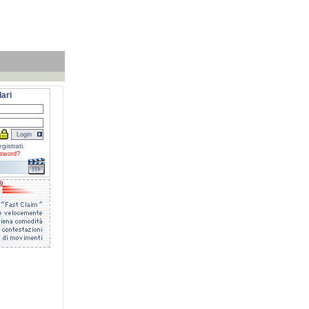
ari
gistrati.
sword?