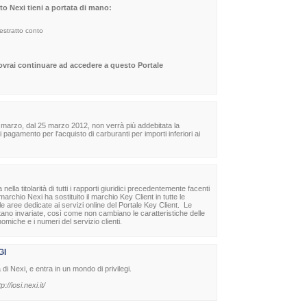
sito Nexi tieni a portata di mano:
 estratto conto
dovrai continuare ad accedere a questo Portale
 marzo, dal 25 marzo 2012, non verrà più addebitata la
agamento per l'acquisto di carburanti per importi inferiori ai
la titolarità di tutti i rapporti giuridici precedentemente facenti
archio Nexi ha sostituito il marchio Key Client in tutte le
lle aree dedicate ai servizi online del Portale Key Client. Le
stano invariate, così come non cambiano le caratteristiche delle
nomiche e i numeri del servizio clienti.
GI
à di Nexi, e entra in un mondo di privilegi.
tp://iosi.nexi.it/