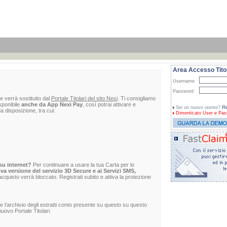
Area Accesso Titol
Username
Password
e verrà sostituito dal
Portale Titolari del sito Nexi
. Ti consigliamo
sponibile
anche da App Nexi Pay
, così potrai attivare e
Re
Sei un nuovo utente?
ua disposizione, tra cui:
Dimenticato
User e Pas
su internet?
Per continuare a usare la tua Carta per lo
va versione del servizio 3D Secure e ai Servizi SMS,
 l'acquisto verrà bloccato. Registrati subito e attiva la protezione
re l’archivio degli estratti conto presente su questo su questo
uovo Portale Titolari.