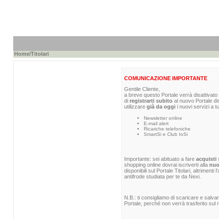
Home
/Titolari
COMUNICAZIONE IMPORTANTE
Gentile Cliente,
a breve questo Portale verrà disattivato 
di
registrarti subito
al nuovo Portale di
utilizzare
già da oggi
i nuovi servizi a t
Newsletter online
E-mail alert
Ricariche telefoniche
SmartSi e Club IoSi
Importante: sei abituato a fare
acquisti 
shopping online dovrai iscriverti alla
nuo
disponibili sul Portale Titolari, altrimenti
antifrode studiata per te da Nexi.
N.B.: ti consigliamo di scaricare e salva
Portale, perché non verrà trasferito sul n