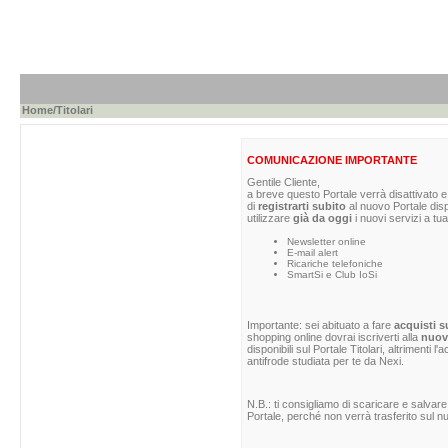
Home
/Titolari
COMUNICAZIONE IMPORTANTE
Gentile Cliente,
a breve questo Portale verrà disattivato e 
di
registrarti subito
al nuovo Portale dis
utilizzare
già da oggi
i nuovi servizi a tua
Newsletter online
E-mail alert
Ricariche telefoniche
SmartSi e Club IoSi
Importante: sei abituato a fare
acquisti s
shopping online dovrai iscriverti alla
nuova
disponibili sul Portale Titolari, altrimenti 
antifrode studiata per te da Nexi.
N.B.: ti consigliamo di scaricare e salvare
Portale, perché non verrà trasferito sul nu