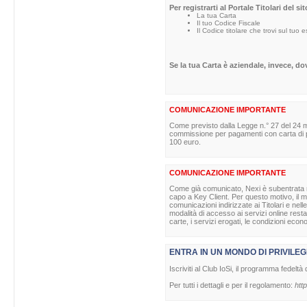
Per registrarti al Portale Titolari del s
La tua Carta
Il tuo Codice Fiscale
Il Codice titolare che trovi sul tuo 
Se la tua Carta è aziendale, invece, d
COMUNICAZIONE IMPORTANTE
Come previsto dalla Legge n.° 27 del 24 m
commissione per pagamenti con carta di pag
100 euro.
COMUNICAZIONE IMPORTANTE
Come già comunicato, Nexi è subentrata nell
capo a Key Client. Per questo motivo, il ma
comunicazioni indirizzate ai Titolari e nell
modalità di accesso ai servizi online rest
carte, i servizi erogati, le condizioni econ
ENTRA IN UN MONDO DI PRIVILEG
Iscriviti al Club IoSi, il programma fedeltà 
Per tutti i dettagli e per il regolamento:
http