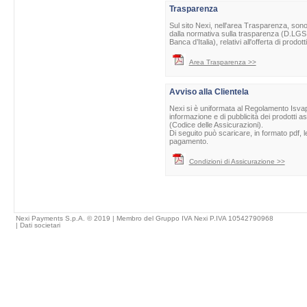
Trasparenza
Sul sito Nexi, nell'area Trasparenza, sono 
dalla normativa sulla trasparenza (D.LGS 
Banca d’Italia), relativi all'offerta di prod
Area Trasparenza >>
Avviso alla Clientela
Nexi si è uniformata al Regolamento Isvap 
informazione e di pubblicità dei prodotti as
(Codice delle Assicurazioni).
Di seguito può scaricare, in formato pdf, l
pagamento.
Condizioni di Assicurazione >>
Nexi Payments S.p.A. © 2019 | Membro del Gruppo IVA Nexi P.IVA 10542790968
|
Dati societari