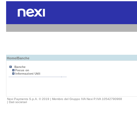
Home
/Banche
Banche
Focus on
Informazioni Utili
Nexi Payments S.p.A. © 2019 | Membro del Gruppo IVA Nexi P.IVA 10542790968
|
Dati societari