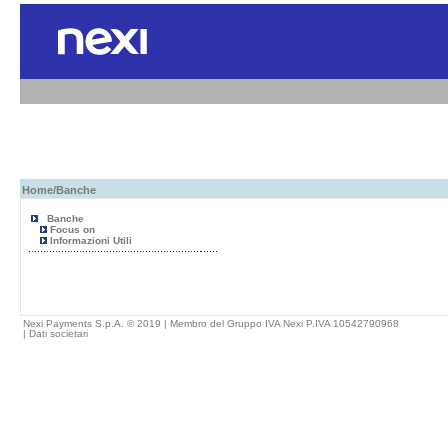
Home
/Banche
Banche
Focus on
Informazioni Utili
Nexi Payments S.p.A. © 2019 | Membro del Gruppo IVA Nexi P.IVA 10542790968
|
Dati societari