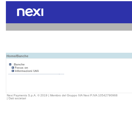
Home
/Banche
Banche
Focus on
Informazioni Utili
Nexi Payments S.p.A. © 2019 | Membro del Gruppo IVA Nexi P.IVA 10542790968
|
Dati societari