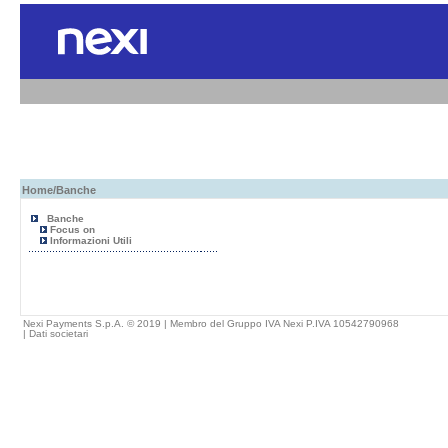
Home
/Banche
Banche
Focus on
Informazioni Utili
Nexi Payments S.p.A. © 2019 | Membro del Gruppo IVA Nexi P.IVA 10542790968
|
Dati societari