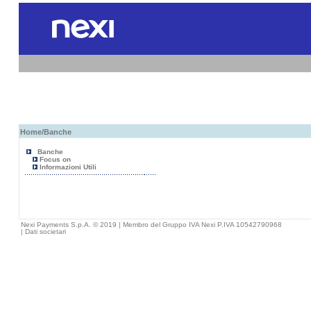
Home
/Banche
Banche
Focus on
Informazioni Utili
Nexi Payments S.p.A. © 2019 | Membro del Gruppo IVA Nexi P.IVA 10542790968
|
Dati societari